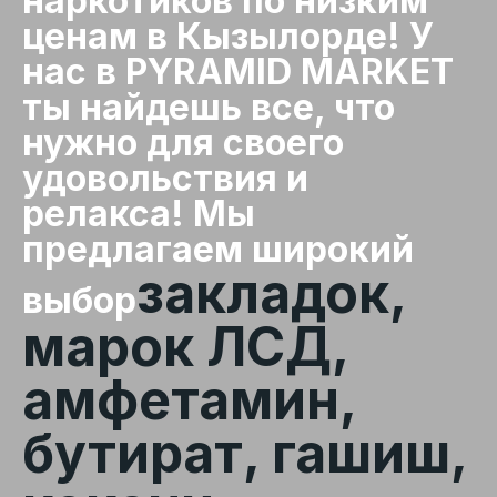
наркотиков по низким
ценам в Кызылорде! У
нас в PYRAMID MARKET
ты найдешь все, что
нужно для своего
удовольствия и
релакса! Мы
предлагаем широкий
закладок,
выбор
марок ЛСД,
амфетамин,
бутират, гашиш,