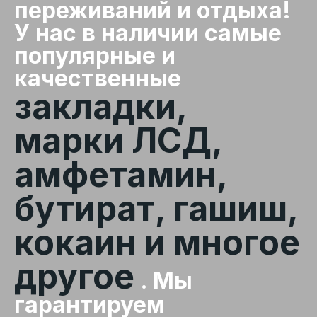
переживаний и отдыха!
У нас в наличии самые
популярные и
качественные
закладки,
марки ЛСД,
амфетамин,
бутират, гашиш,
кокаин и многое
другое
. Мы
гарантируем