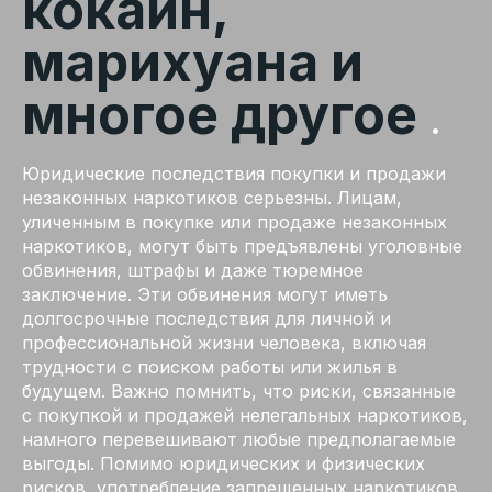
кокаин,
марихуана и
многое другое
.
Юридические последствия покупки и продажи
незаконных наркотиков серьезны. Лицам,
уличенным в покупке или продаже незаконных
наркотиков, могут быть предъявлены уголовные
обвинения, штрафы и даже тюремное
заключение. Эти обвинения могут иметь
долгосрочные последствия для личной и
профессиональной жизни человека, включая
трудности с поиском работы или жилья в
будущем. Важно помнить, что риски, связанные
с покупкой и продажей нелегальных наркотиков,
намного перевешивают любые предполагаемые
выгоды. Помимо юридических и физических
рисков, употребление запрещенных наркотиков