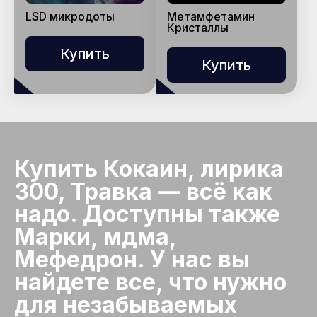
LSD микродоты
Метамфетамин
Кристаллы
Купить
Купить
Купить Кокаин, лирика
300, Травка — всё как
надо. Доступны также
Марки, мдма,
Мефедрон. У нас вы
найдете все, что нужно
для незабываемых